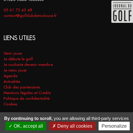
05 61 73 45 48
contact@golfclubdetoulouse.fr
LIENS UTILES
Venir jouer
Je débute le golf
Je souhaite devenir membre
Je viens jouer
Agenda
Actualités
Club des partenaires
Mentions légales et Crédits
Politique de confidentialité
Cookies
By continuing to scroll,
you are allowing all third-party services
COPYRIGHT © 2026 - GOLF CLUB DE TOULOUSE. TOUS DROITS
OK, accept all
Deny all cookies
Personalize
RÉSERVÉS.
RÉALISATION
VT-DESIGN
2021