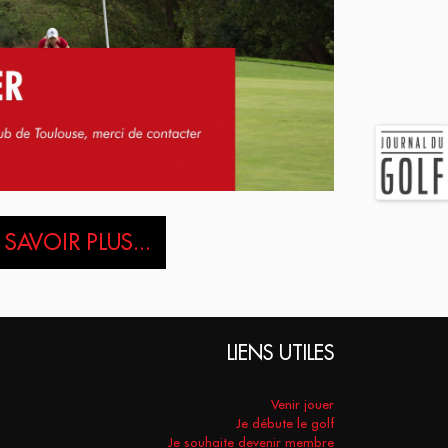
 SAVOIR PLUS...
LIENS UTILES
Venir jouer
Je débute le golf
Je souhaite devenir membre