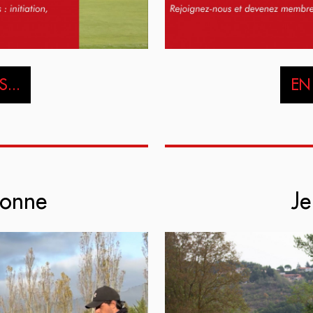
...
EN 
ionne
Je