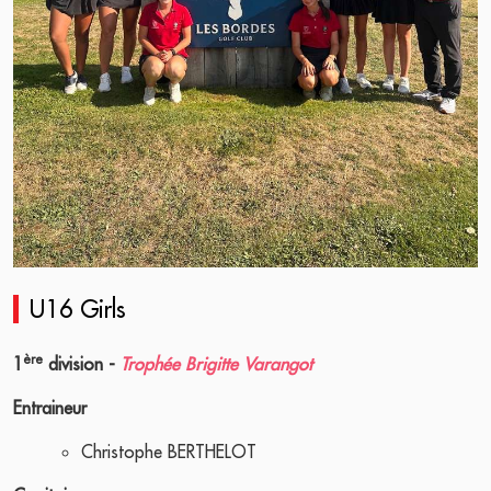
U16 Girls
ère
1
division -
Trophée Brigitte Varangot
Entraineur
Christophe BERTHELOT