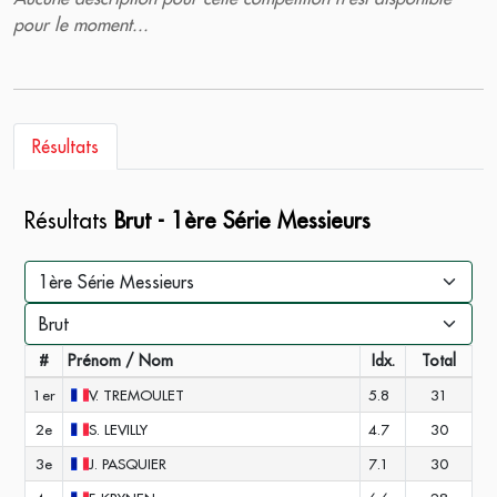
pour le moment...
Résultats
Résultats
Brut - 1ère Série Messieurs
#
Prénom / Nom
Idx.
Total
1er
V.
TREMOULET
5.8
31
2e
S.
LEVILLY
4.7
30
3e
J.
PASQUIER
7.1
30