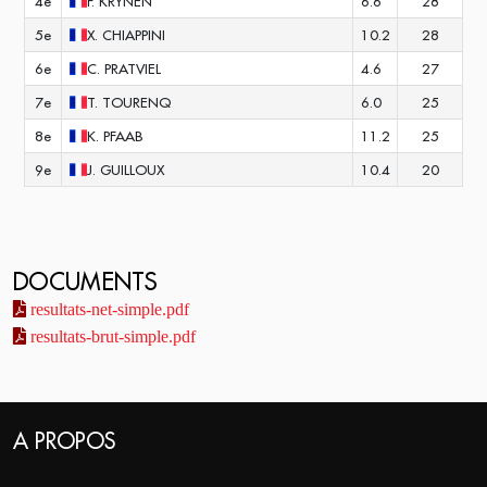
4e
F.
KRYNEN
6.6
28
5e
X.
CHIAPPINI
10.2
28
6e
C.
PRATVIEL
4.6
27
7e
T.
TOURENQ
6.0
25
8e
K.
PFAAB
11.2
25
9e
J.
GUILLOUX
10.4
20
DOCUMENTS
resultats-net-simple.pdf
resultats-brut-simple.pdf
A PROPOS