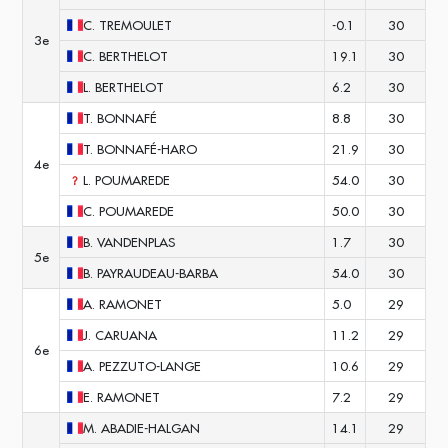
C.
TREMOULET
-0.1
30
3e
C.
BERTHELOT
19.1
30
L.
BERTHELOT
6.2
30
T.
BONNAFÉ
8.8
30
T.
BONNAFÉ-HARO
21.9
30
4e
L.
POUMAREDE
54.0
30
C.
POUMAREDE
50.0
30
B.
VANDENPLAS
1.7
30
5e
B.
PAYRAUDEAU-BARBA
54.0
30
A.
RAMONET
5.0
29
J.
CARUANA
11.2
29
6e
A.
PEZZUTO-LANGE
10.6
29
E.
RAMONET
7.2
29
M.
ABADIE-HALGAN
14.1
29