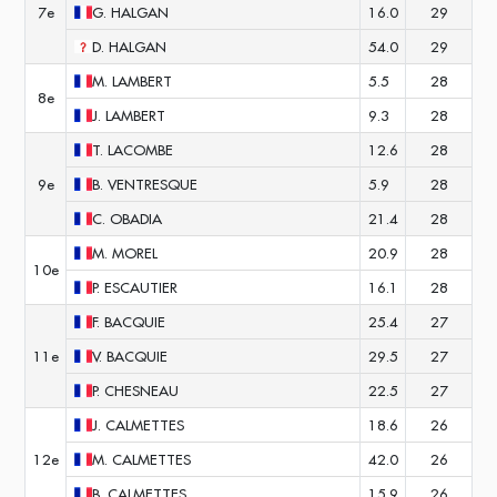
7e
G.
HALGAN
16.0
29
D.
HALGAN
54.0
29
M.
LAMBERT
5.5
28
8e
J.
LAMBERT
9.3
28
T.
LACOMBE
12.6
28
9e
B.
VENTRESQUE
5.9
28
C.
OBADIA
21.4
28
M.
MOREL
20.9
28
10e
P.
ESCAUTIER
16.1
28
F.
BACQUIE
25.4
27
11e
V.
BACQUIE
29.5
27
P.
CHESNEAU
22.5
27
J.
CALMETTES
18.6
26
12e
M.
CALMETTES
42.0
26
B.
CALMETTES
15.9
26