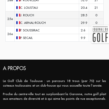
24e
P.
ROUVELLAT
52.0
21
C.
LOUSTAU
20.4
21
J.
ROUCH
28.5
0
25e
C.
ARNAL-ROUCH
29.9
0
F.
SOUSSIRAC
2.6
0
26e
P.
SECAIL
9.9
0
A PROPOS
Le Golf Club de Toulouse : un parcours 18 trous (par 70) sur les
coteaux toulousains et un club-house qui vous accueille toute l’année.
Proche du centre-ville tout en surplombant la Garonne, notre golf plait
aux amateurs de diversité et à qui aime les points de vue exceptionnels.