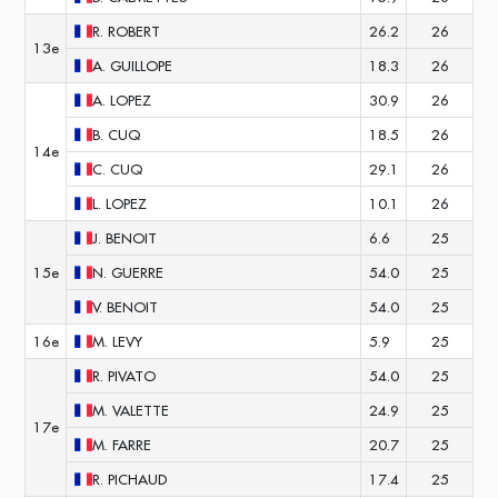
R.
ROBERT
26.2
26
13e
A.
GUILLOPE
18.3
26
A.
LOPEZ
30.9
26
B.
CUQ
18.5
26
14e
C.
CUQ
29.1
26
L.
LOPEZ
10.1
26
J.
BENOIT
6.6
25
15e
N.
GUERRE
54.0
25
V.
BENOIT
54.0
25
16e
M.
LEVY
5.9
25
R.
PIVATO
54.0
25
M.
VALETTE
24.9
25
17e
M.
FARRE
20.7
25
R.
PICHAUD
17.4
25