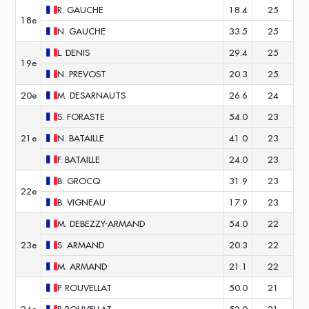
R.
GAUCHE
18.4
25
18e
N.
GAUCHE
33.5
25
L.
DENIS
29.4
25
19e
N.
PREVOST
20.3
25
20e
M.
DESARNAUTS
26.6
24
S.
FORASTE
54.0
23
21e
N.
BATAILLE
41.0
23
F.
BATAILLE
24.0
23
B.
GROCQ
31.9
23
22e
B.
VIGNEAU
17.9
23
M.
DEBEZZY-ARMAND
54.0
22
23e
S.
ARMAND
20.3
22
M.
ARMAND
21.1
22
P.
ROUVELLAT
50.0
21