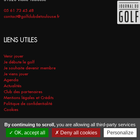
05 61 73 45 48
contact@golfclubdetoulouse.fr
LIENS UTILES
Venir jouer
Je débute le golf
Je souhaite devenir membre
Je viens jouer
Agenda
Actualités
Club des partenaires
Mentions légales et Crédits
Politique de confidentialité
Cookies
By continuing to scroll,
you are allowing all third-party services
COPYRIGHT © 2026 - GOLF CLUB DE TOULOUSE. TOUS DROITS
OK, accept all
Deny all cookies
Personalize
RÉSERVÉS.
RÉALISATION
VT-DESIGN
2021