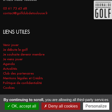
05 61 73 45 48
contact@golfclubdetoulouse.fr
LIENS UTILES
Venir jouer
Je débute le golf
Je souhaite devenir membre
Je viens jouer
Agenda
Actualités
Club des partenaires
Mentions légales et Crédits
Politique de confidentialité
Cookies
By continuing to scroll,
you are allowing all third-party services
COPYRIGHT © 2026 - GOLF CLUB DE TOULOUSE. TOUS DROITS
OK, accept all
Deny all cookies
Personalize
RÉSERVÉS.
RÉALISATION
VT-DESIGN
2021