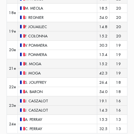
M.
MEOLA
18.5
20
18e
J.
REGNIER
54.0
20
F.
JOUAILLEC
14.8
20
19e
F.
COLONNA
15.2
20
V.
POMMERA
30.3
19
20e
J.
POMMERA
15.4
19
R.
MOGA
15.2
19
21e
J.
MOGA
42.3
19
S.
JOUFFREY
26.4
18
22e
A.
BARON
54.0
18
J.
CASZALOT
19.1
16
23e
J.
CASZALOT
14.3
16
A.
PERRAY
15.3
13
24e
C.
PERRAY
32.5
13