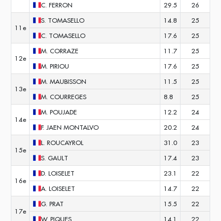
C.
FERRON
29.5
26
S.
TOMASELLO
14.8
25
11e
C.
TOMASELLO
17.6
25
M.
CORRAZE
11.7
25
12e
M.
PIRIOU
17.6
25
M.
MAUBISSON
11.5
25
13e
M.
COURREGES
8.8
25
M.
POUJADE
12.2
24
14e
F.
JAEN MONTALVO
20.2
24
L.
ROUCAYROL
31.0
23
15e
S.
GAULT
17.4
23
D.
LOISELET
23.1
22
16e
A.
LOISELET
14.7
22
G.
PRAT
15.5
22
17e
W.
PIQUES
14.1
22