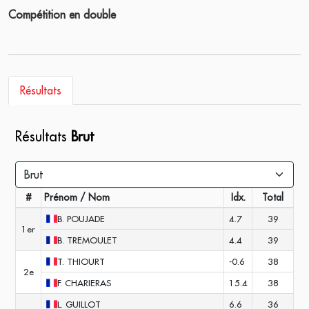
Compétition en double
Résultats
Résultats
Brut
#
Prénom / Nom
Idx.
Total
B.
POUJADE
4.7
39
1er
B.
TREMOULET
4.4
39
T.
THIOURT
-0.6
38
2e
F.
CHARIERAS
15.4
38
L.
GUILLOT
6.6
36