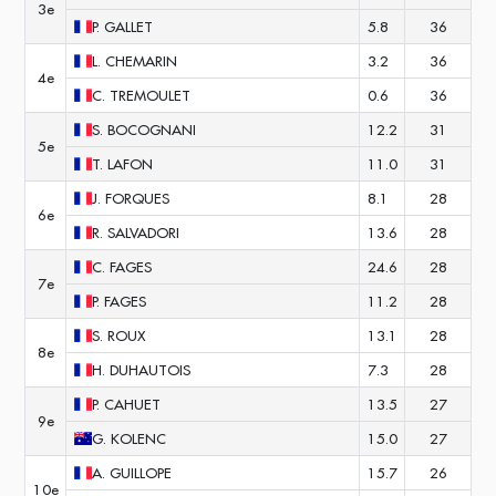
3e
P.
GALLET
5.8
36
L.
CHEMARIN
3.2
36
4e
C.
TREMOULET
0.6
36
S.
BOCOGNANI
12.2
31
5e
T.
LAFON
11.0
31
J.
FORQUES
8.1
28
6e
R.
SALVADORI
13.6
28
C.
FAGES
24.6
28
7e
P.
FAGES
11.2
28
S.
ROUX
13.1
28
8e
H.
DUHAUTOIS
7.3
28
P.
CAHUET
13.5
27
9e
G.
KOLENC
15.0
27
A.
GUILLOPE
15.7
26
10e