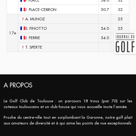
P.
PLACE
54.0
32
J.
PLACE-CEBRON
50.7
32
A.
MUNOZ
25
S.
FINOTTO
54.0
25
17e
J.
FERRIE
54.0
25
T.
SPERTE
25
A PROPOS
Le Golf Club de Toulouse : un parcours 18 trous (par 70) sur les
coteaux toulousains et un club-house qui vous accueille toute l’année.
Proche du centre-ville tout en surplombant la Garonne, notre golf plait
aux amateurs de diversité et à qui aime les points de vue exceptionnels.