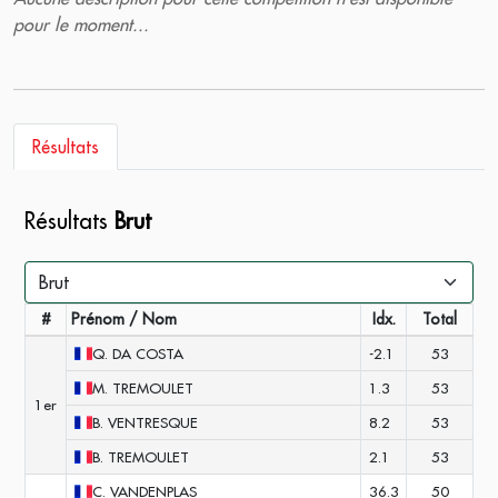
pour le moment...
Résultats
Résultats
Brut
#
Prénom / Nom
Idx.
Total
Q.
DA COSTA
-2.1
53
M.
TREMOULET
1.3
53
1er
B.
VENTRESQUE
8.2
53
B.
TREMOULET
2.1
53
C.
VANDENPLAS
36.3
50