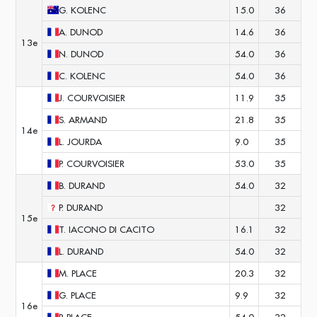
G.
KOLENC
15.0
36
A.
DUNOD
14.6
36
13e
N.
DUNOD
54.0
36
C.
KOLENC
54.0
36
J.
COURVOISIER
11.9
35
S.
ARMAND
21.8
35
14e
L.
JOURDA
9.0
35
P.
COURVOISIER
53.0
35
B.
DURAND
54.0
32
P.
DURAND
32
15e
T.
IACONO DI CACITO
16.1
32
L.
DURAND
54.0
32
M.
PLACE
20.3
32
G.
PLACE
9.9
32
16e