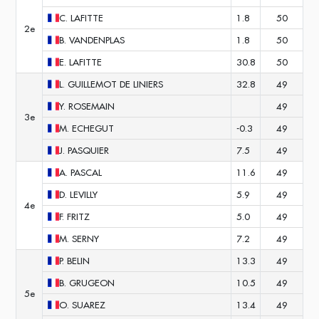
C.
LAFITTE
1.8
50
2e
B.
VANDENPLAS
1.8
50
E.
LAFITTE
30.8
50
L.
GUILLEMOT DE LINIERS
32.8
49
Y.
ROSEMAIN
49
3e
M.
ECHEGUT
-0.3
49
J.
PASQUIER
7.5
49
A.
PASCAL
11.6
49
D.
LEVILLY
5.9
49
4e
F.
FRITZ
5.0
49
M.
SERNY
7.2
49
P.
BELIN
13.3
49
B.
GRUGEON
10.5
49
5e
O.
SUAREZ
13.4
49