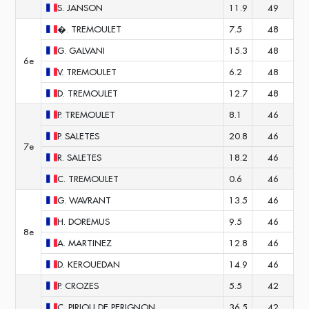
S.
JANSON
11.9
49
�.
TREMOULET
7.5
48
G.
GALVANI
15.3
48
6e
V.
TREMOULET
6.2
48
D.
TREMOULET
12.7
48
P.
TREMOULET
8.1
46
P.
SALETES
20.8
46
7e
R.
SALETES
18.2
46
C.
TREMOULET
0.6
46
G.
WAVRANT
13.5
46
H.
DOREMUS
9.5
46
8e
A.
MARTINEZ
12.8
46
D.
KEROUEDAN
14.9
46
P.
CROZES
5.5
42
C.
PIRIOU DE PERIGNON
36.5
42