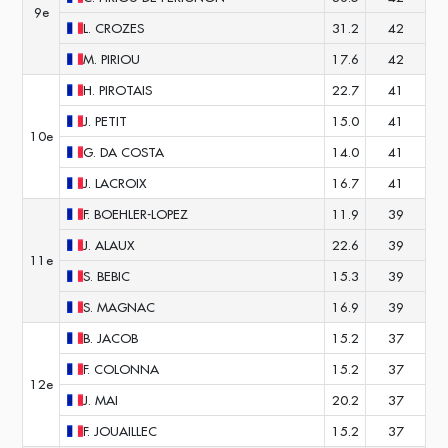
9e
L.
CROZES
31.2
42
M.
PIRIOU
17.6
42
H.
PIROTAIS
22.7
41
J.
PETIT
15.0
41
10e
G.
DA COSTA
14.0
41
J.
LACROIX
16.7
41
F.
BOEHLER-LOPEZ
11.9
39
J.
ALAUX
22.6
39
11e
S.
BEBIC
15.3
39
S.
MAGNAC
16.9
39
B.
JACOB
15.2
37
F.
COLONNA
15.2
37
12e
J.
MAI
20.2
37
F.
JOUAILLEC
15.2
37