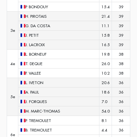
P.
BONDOUY
15.4
39
H.
PIROTAIS
21.4
39
G.
DA COSTA
11.1
39
3e
J.
PETIT
15.8
39
J.
LACROIX
16.5
39
L.
BORNEUF
19.8
38
4e
T.
DEQUE
26.0
38
F.
VALLEE
10.2
38
L.
IVETON
20.6
36
A.
PAUL
18.6
36
5e
J.
FORQUES
7.0
36
M.
MARC-THOMAS
54.0
36
P.
TREMOULET
8.1
36
B.
TREMOULET
4.4
36
6e