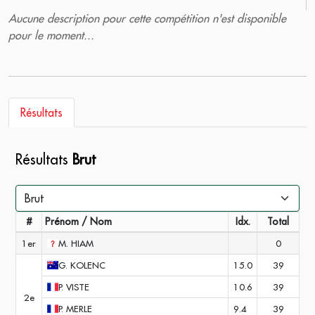
Aucune description pour cette compétition n'est disponible
pour le moment...
Résultats
Résultats
Brut
#
Prénom / Nom
Idx.
Total
1er
M.
HIAM
0
G.
KOLENC
15.0
39
P.
VISTE
10.6
39
2e
P.
MERLE
9.4
39