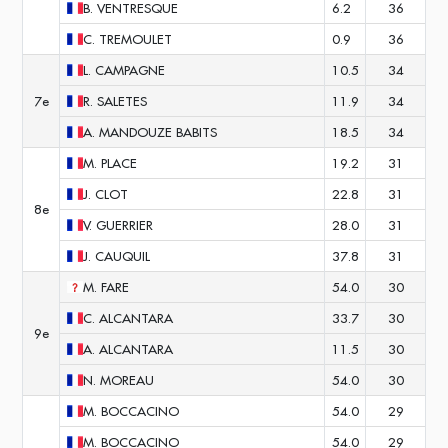
B.
VENTRESQUE
6.2
36
C.
TREMOULET
0.9
36
L.
CAMPAGNE
10.5
34
7e
R.
SALETES
11.9
34
A.
MANDOUZE BABITS
18.5
34
M.
PLACE
19.2
31
J.
CLOT
22.8
31
8e
V.
GUERRIER
28.0
31
J.
CAUQUIL
37.8
31
M.
FARE
54.0
30
C.
ALCANTARA
33.7
30
9e
A.
ALCANTARA
11.5
30
N.
MOREAU
54.0
30
M.
BOCCACINO
54.0
29
M.
BOCCACINO
54.0
29