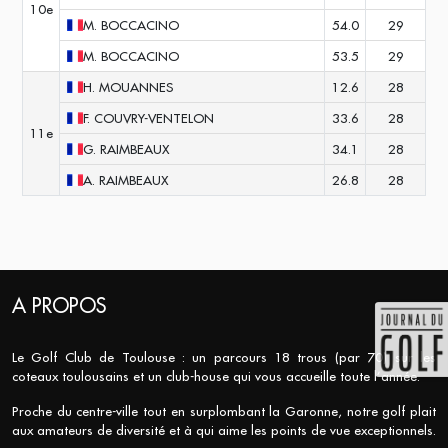
10e
M.
BOCCACINO
54.0
29
M.
BOCCACINO
53.5
29
H.
MOUANNES
12.6
28
F.
COUVRY-VENTELON
33.6
28
11e
G.
RAIMBEAUX
34.1
28
A.
RAIMBEAUX
26.8
28
A PROPOS
Le Golf Club de Toulouse : un parcours 18 trous (par 70) sur les
coteaux toulousains et un club-house qui vous accueille toute l’année.
Proche du centre-ville tout en surplombant la Garonne, notre golf plait
aux amateurs de diversité et à qui aime les points de vue exceptionnels.