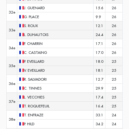
J.
GUENARD
15.6
26
32e
G.
PLACE
9.9
26
S.
ROUX
12.1
26
33e
L.
DUHAUTOIS
24.4
26
F.
CHARRIN
17.1
26
34e
C.
CASTAING
17.0
26
P.
EVEILLARD
18.0
25
35e
V.
EVEILLARD
18.1
25
R.
SALVADORI
12.7
25
36e
C.
TINNES
29.9
25
L.
VECCHIES
17.4
25
37e
T.
ROQUEFEUIL
16.4
25
T.
ENFRAZE
33.1
24
38e
P.
HILD
34.2
24