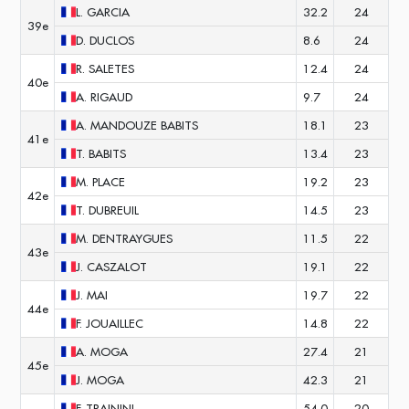
L.
GARCIA
32.2
24
39e
D.
DUCLOS
8.6
24
R.
SALETES
12.4
24
40e
A.
RIGAUD
9.7
24
A.
MANDOUZE BABITS
18.1
23
41e
T.
BABITS
13.4
23
M.
PLACE
19.2
23
42e
T.
DUBREUIL
14.5
23
M.
DENTRAYGUES
11.5
22
43e
J.
CASZALOT
19.1
22
J.
MAI
19.7
22
44e
F.
JOUAILLEC
14.8
22
A.
MOGA
27.4
21
45e
J.
MOGA
42.3
21
F.
TRAININI
54.0
20