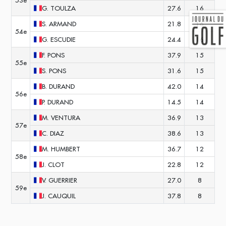
53e
G.
TOULZA
27.6
16
S.
ARMAND
21.8
16
54e
G.
ESCUDIE
24.4
16
F.
PONS
37.9
15
55e
S.
PONS
31.6
15
B.
DURAND
42.0
14
56e
P.
DURAND
14.5
14
M.
VENTURA
36.9
13
57e
C.
DIAZ
38.6
13
M.
HUMBERT
36.7
12
58e
J.
CLOT
22.8
12
V.
GUERRIER
27.0
8
59e
J.
CAUQUIL
37.8
8