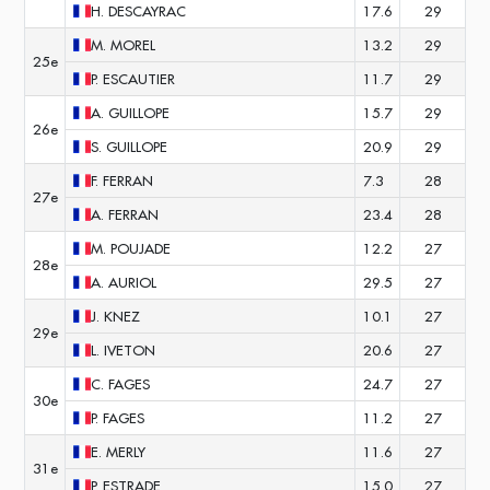
H.
DESCAYRAC
17.6
29
M.
MOREL
13.2
29
25e
P.
ESCAUTIER
11.7
29
A.
GUILLOPE
15.7
29
26e
S.
GUILLOPE
20.9
29
F.
FERRAN
7.3
28
27e
A.
FERRAN
23.4
28
M.
POUJADE
12.2
27
28e
A.
AURIOL
29.5
27
J.
KNEZ
10.1
27
29e
L.
IVETON
20.6
27
C.
FAGES
24.7
27
30e
P.
FAGES
11.2
27
E.
MERLY
11.6
27
31e
P.
ESTRADE
15.0
27