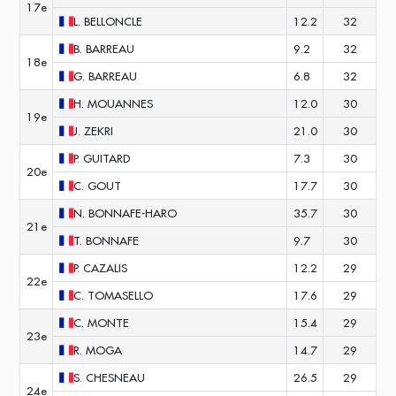
17e
L.
BELLONCLE
12.2
32
B.
BARREAU
9.2
32
18e
G.
BARREAU
6.8
32
H.
MOUANNES
12.0
30
19e
J.
ZEKRI
21.0
30
P.
GUITARD
7.3
30
20e
C.
GOUT
17.7
30
N.
BONNAFE-HARO
35.7
30
21e
T.
BONNAFE
9.7
30
P.
CAZALIS
12.2
29
22e
C.
TOMASELLO
17.6
29
C.
MONTE
15.4
29
23e
R.
MOGA
14.7
29
S.
CHESNEAU
26.5
29
24e