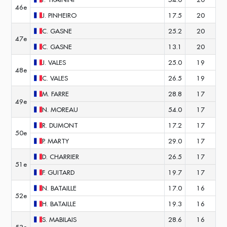
46e
J.
PINHEIRO
17.5
20
C.
GASNE
25.2
20
47e
C.
GASNE
13.1
20
J.
VALES
25.0
19
48e
C.
VALES
26.5
19
M.
FARRE
28.8
17
49e
N.
MOREAU
54.0
17
R.
DUMONT
17.2
17
50e
P.
MARTY
29.0
17
D.
CHARRIER
26.5
17
51e
F.
GUITARD
19.7
17
N.
BATAILLE
17.0
16
52e
H.
BATAILLE
19.3
16
S.
MABILAIS
28.6
16