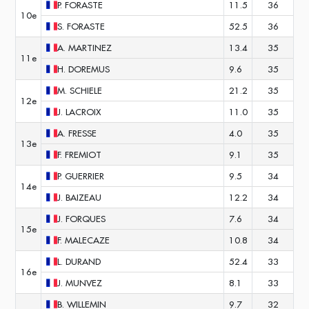
P.
FORASTE
11.5
36
10e
S.
FORASTE
52.5
36
A.
MARTINEZ
13.4
35
11e
H.
DOREMUS
9.6
35
M.
SCHIELE
21.2
35
12e
J.
LACROIX
11.0
35
A.
FRESSE
4.0
35
13e
F.
FREMIOT
9.1
35
P.
GUERRIER
9.5
34
14e
J.
BAIZEAU
12.2
34
J.
FORQUES
7.6
34
15e
F.
MALECAZE
10.8
34
L.
DURAND
52.4
33
16e
J.
MUNVEZ
8.1
33
B.
WILLEMIN
9.7
32