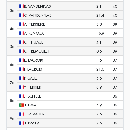
B.
VANDENPLAS
2.1
40
3e
C.
VANDENPLAS
21.4
40
A.
TEISSEIRE
3.8
39
4e
A.
RENOUX
16.9
39
C.
THUAULT
4.1
39
5e
C.
TREMOULET
0.5
39
E.
LACROIX
1.5
37
6e
F.
LACROIX
21.0
37
P.
GALLET
5.5
37
7e
Y.
TERRIER
6.9
37
J.
SCHIELE
36
8e
T.
LIMA
5.9
36
J.
PASQUIER
7.5
36
9e
T.
PRATVIEL
7.6
36