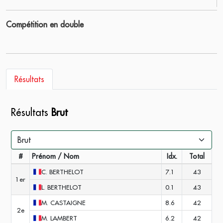
Compétition en double
Résultats
Résultats
Brut
#
Prénom / Nom
Idx.
Total
C.
BERTHELOT
7.1
43
1er
L.
BERTHELOT
0.1
43
M.
CASTAIGNE
8.6
42
2e
M.
LAMBERT
6.2
42