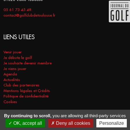
05 61 73 45 48
contact@golfclubdetoulouse.fr
LIENS UTILES
Venir jouer
Je débute le golf
Je souhaite devenir membre
Je viens jouer
Agenda
Actualités
Club des partenaires
Mentions légales et Crédits
Politique de confidentialité
Cookies
By continuing to scroll,
you are allowing all third-party services
COPYRIGHT © 2026 - GOLF CLUB DE TOULOUSE. TOUS DROITS
OK, accept all
Deny all cookies
Personalize
RÉSERVÉS.
RÉALISATION
VT-DESIGN
2021