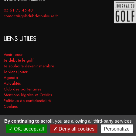
05 61 73 45 48
contact@golfclubdetoulouse.fr
LIENS UTILES
Venir jouer
Je débute le golf
Je souhaite devenir membre
Je viens jouer
Agenda
Actualités
Club des partenaires
Mentions légales et Crédits
Politique de confidentialité
Cookies
By continuing to scroll,
you are allowing all third-party services
COPYRIGHT © 2026 - GOLF CLUB DE TOULOUSE. TOUS DROITS
OK, accept all
Deny all cookies
Personalize
RÉSERVÉS.
RÉALISATION
VT-DESIGN
2021