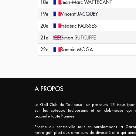
18e
Jean-Marc
WATTECANT
19e
Vincent
JACQUEY
20e
Frédéric
PALISSES
21e
Simon
SUTCLIFFE
22e
Romain
MOGA
A PROPOS
Le Golf Club de Toulouse : un parcours 18 trous (par
sur les coteaux toulousains et un club-house qui 
accueille toute l’année.
Proche du centre-ville tout en surplombant la Garo
notre golf plait aux amateurs de diversité et à qui aime