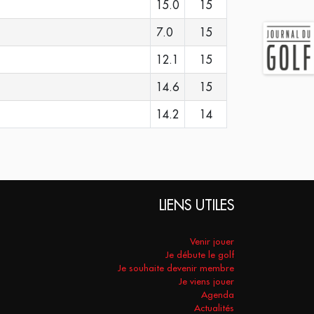
15.0
15
7.0
15
12.1
15
14.6
15
14.2
14
LIENS UTILES
Venir jouer
Je débute le golf
Je souhaite devenir membre
Je viens jouer
Agenda
Actualités