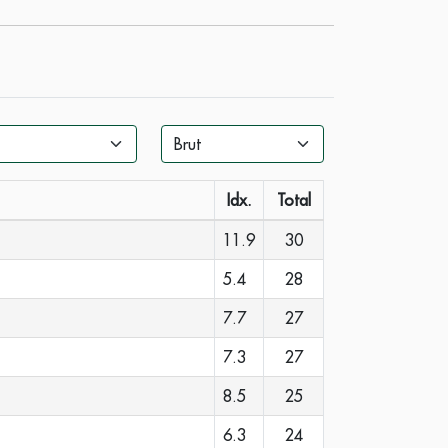
Idx.
Total
11.9
30
5.4
28
7.7
27
7.3
27
8.5
25
6.3
24