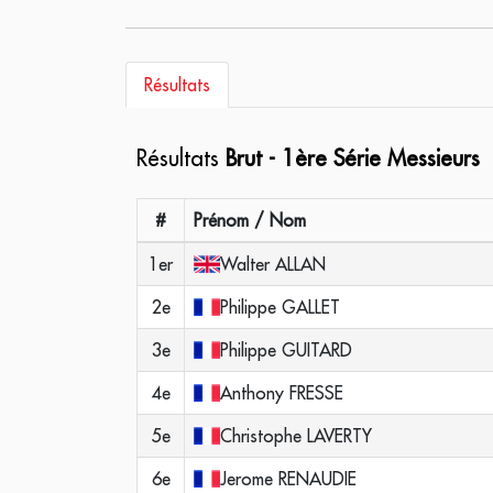
Résultats
Résultats
Brut - 1ère Série Messieurs
#
Prénom / Nom
1er
Walter
ALLAN
2e
Philippe
GALLET
3e
Philippe
GUITARD
4e
Anthony
FRESSE
5e
Christophe
LAVERTY
6e
Jerome
RENAUDIE