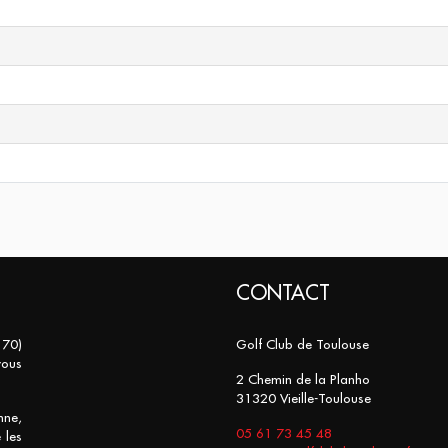
CONTACT
 70)
Golf Club de Toulouse
vous
2 Chemin de la Planho
31320 Vieille-Toulouse
nne,
05 61 73 45 48
 les