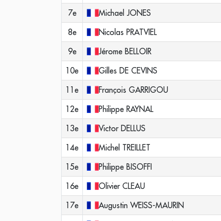
7e
Michael
JONES
8e
Nicolas
PRATVIEL
9e
Jérome
BELLOIR
10e
Gilles
DE CEVINS
11e
François
GARRIGOU
12e
Philippe
RAYNAL
13e
Victor
DELLUS
14e
Michel
TREILLET
15e
Philippe
BISOFFI
16e
Olivier
CLEAU
17e
Augustin
WEISS-MAURIN