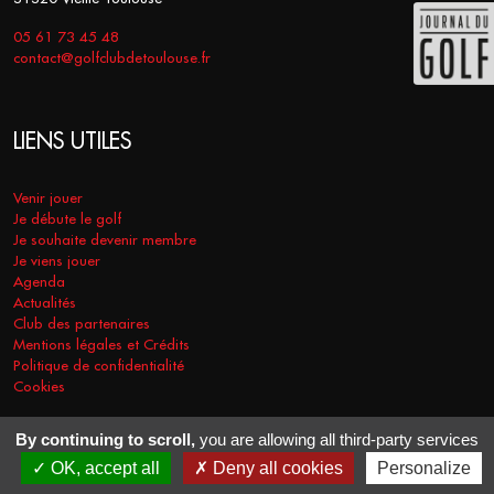
05 61 73 45 48
contact@golfclubdetoulouse.fr
LIENS UTILES
Venir jouer
Je débute le golf
Je souhaite devenir membre
Je viens jouer
Agenda
Actualités
Club des partenaires
Mentions légales et Crédits
Politique de confidentialité
Cookies
By continuing to scroll,
you are allowing all third-party services
COPYRIGHT © 2026 - GOLF CLUB DE TOULOUSE. TOUS DROITS
OK, accept all
Deny all cookies
Personalize
RÉSERVÉS.
RÉALISATION
VT-DESIGN
2021