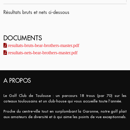
Résultats bruts et nets ci-dessous
DOCUMENTS
resultats-bruts-bear-brothers-master.pdf
resultats-nets-bear-brothers-master.pdf
A PROPOS
Le Golf Club de Toulouse : un parcours 18 trous (par 70) sur les
coteaux toulousains et un club-house qui vous accueille toute l’année.
Proche du centre-ville tout en surplombant la Garonne, notre golf plait
aux amateurs de diversité et à qui aime les points de vue exceptionnels.