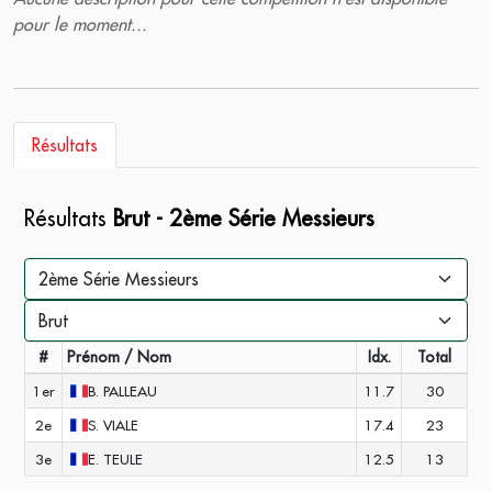
pour le moment...
Résultats
Résultats
Brut - 2ème Série Messieurs
#
Prénom / Nom
Idx.
Total
1er
B.
PALLEAU
11.7
30
2e
S.
VIALE
17.4
23
3e
E.
TEULE
12.5
13