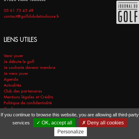
05 61 73 45 48
contact@golfclubdetoulouse.fr
LIENS UTILES
Venir jouer
Je débute le golf
Je souhaite devenir membre
Je viens jouer
Agenda
Actualités
Club des partenaires
Mentions légales et Crédits
Politique de confidentialité
Cookies
If you continue to browse this website, you are allowing all third-party
services
OK, accept all
Deny all cookies
COPYRIGHT © 2026 - GOLF CLUB DE TOULOUSE. TOUS DROITS
Personalize
RÉSERVÉS.
RÉALISATION
VT-DESIGN
2021