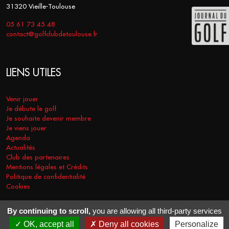
31320 Vieille-Toulouse
05 61 73 45 48
contact@golfclubdetoulouse.fr
LIENS UTILES
Venir jouer
Je débute le golf
Je souhaite devenir membre
Je viens jouer
Agenda
Actualités
Club des partenaires
Mentions légales et Crédits
Politique de confidentialité
Cookies
By continuing to scroll,
you are allowing all third-party services
COPYRIGHT © 2026 - GOLF CLUB DE TOULOUSE. TOUS DROITS
OK, accept all
Deny all cookies
Personalize
RÉSERVÉS.
RÉALISATION
VT-DESIGN
2021