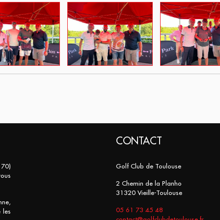
CONTACT
 70)
Golf Club de Toulouse
vous
2 Chemin de la Planho
31320 Vieille-Toulouse
nne,
05 61 73 45 48
 les
contact@golfclubdetoulouse.fr