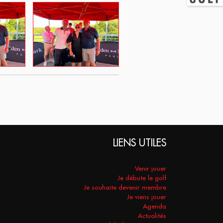
LIENS UTILES
Venir jouer
Je débute le golf
Je souhaite devenir membre
Je viens jouer
Agenda
Actualités